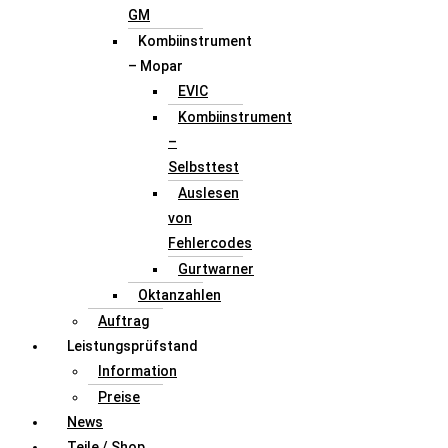
GM
Kombiinstrument
– Mopar
EVIC
Kombiinstrument
–
Selbsttest
Auslesen
von
Fehlercodes
Gurtwarner
Oktanzahlen
Auftrag
Leistungsprüfstand
Information
Preise
News
Teile / Shop