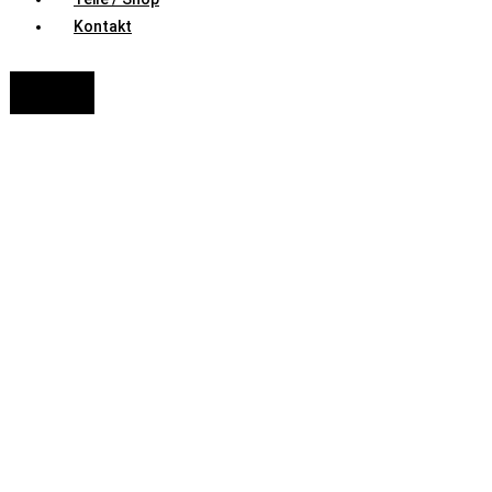
Kontakt
FAHRZEUGAUSWAHL (Fahrzeug / Model / Baujahr / Motor)
Suche