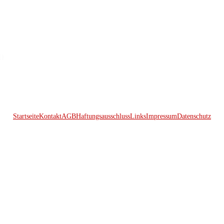
1)
Startseite
Kontakt
AGB
Haftungsausschluss
Links
Impressum
Datenschutz
© 2026 Kraftwerk