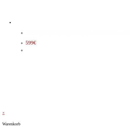
Leistungssteigerung Chrysler Voyager 2.8 CRD (2007 – 201
599
€
×
Warenkorb