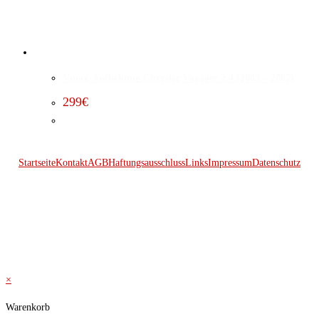
Vmax-Aufhebung Chrysler Voyager 2.4 (2003 – 2007)
299
€
Startseite
Kontakt
AGB
Haftungsausschluss
Links
Impressum
Datenschutz
© 2026 Kraftwerk
×
Warenkorb