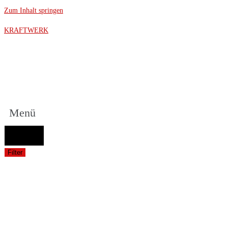
Zum Inhalt springen
KRAFTWERK
Menü
FAHRZEUGAUSWAHL (Fahrzeug / Model / Baujahr / Motor)
Suche
Filter