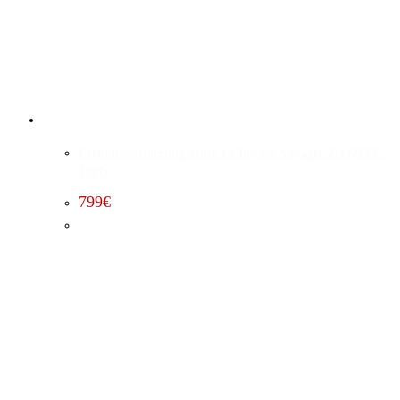
Leistungssteigerung Stufe 1 Chrysler Voyager 2.4 (2003 –
2007)
799
€