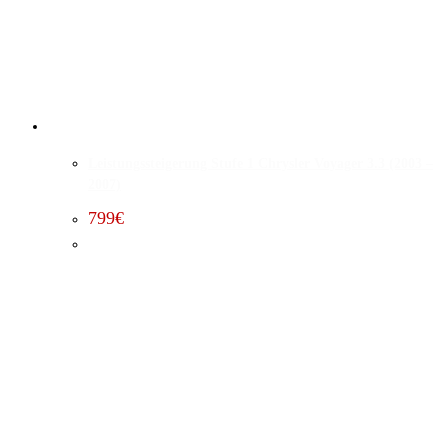
Leistungssteigerung Stufe 1 Chrysler Voyager 3.3 (2003 –
2007)
799
€