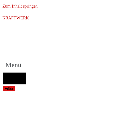
Zum Inhalt springen
KRAFTWERK
Menü
FAHRZEUGAUSWAHL (Fahrzeug / Model / Baujahr / Motor)
Suche
Filter