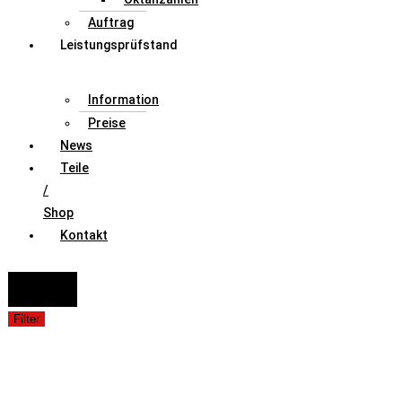
Auftrag
Leistungsprüfstand
Information
Preise
News
Teile
/
Shop
Kontakt
FAHRZEUGAUSWAHL (Fahrzeug / Model / Baujahr / Motor)
Suche
Filter