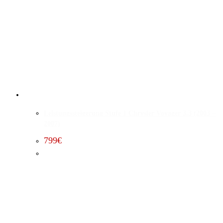
Leistungssteigerung Stufe 1 Chrysler Voyager 3.3 (2003 –
2007)
799
€