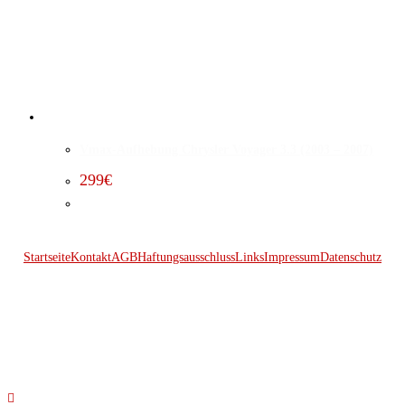
Vmax-Aufhebung Chrysler Voyager 3.3 (2003 – 2007)
299
€
Startseite
Kontakt
AGB
Haftungsausschluss
Links
Impressum
Datenschutz
© 2026 Kraftwerk