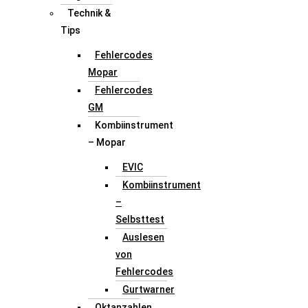
Technik &
Tips
Fehlercodes
Mopar
Fehlercodes
GM
Kombiinstrument
– Mopar
EVIC
Kombiinstrument
–
Selbsttest
Auslesen
von
Fehlercodes
Gurtwarner
Oktanzahlen