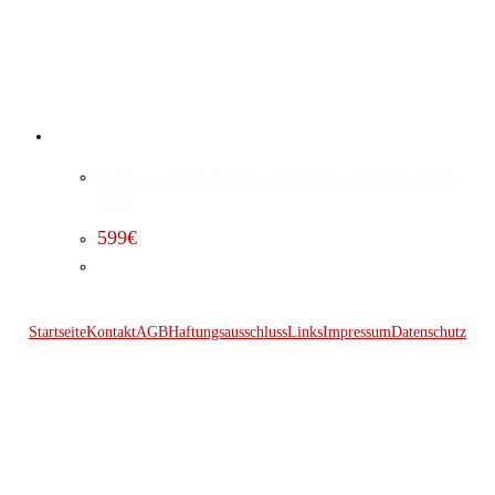
Leistungssteigerung Chrysler Sebring 2.0 CRD (2007 –
2010)
599
€
Startseite
Kontakt
AGB
Haftungsausschluss
Links
Impressum
Datenschutz
© 2026 Kraftwerk