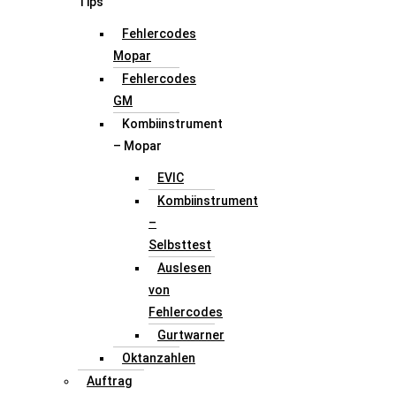
Tips
Fehlercodes
Mopar
Fehlercodes
GM
Kombiinstrument
– Mopar
EVIC
Kombiinstrument
–
Selbsttest
Auslesen
von
Fehlercodes
Gurtwarner
Oktanzahlen
Auftrag