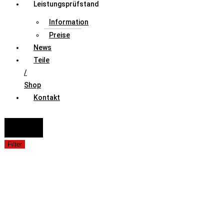
Leistungsprüfstand
Information
Preise
News
Teile
/
Shop
Kontakt
FAHRZEUGAUSWAHL (Fahrzeug / Model / Baujahr / Motor)
Suche
Filter