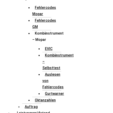
Fehlercodes
Mopar
Fehlercodes
GM
Kombiinstrument
– Mopar
EVIC
Kombiinstrument
–
Selbsttest
Auslesen
von
Fehlercodes
Gurtwarner
Oktanzahlen
Auftrag