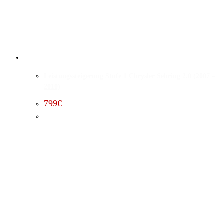
Leistungssteigerung Stufe 1 Chrysler Sebring 2.0 (2007 –
2010)
799
€