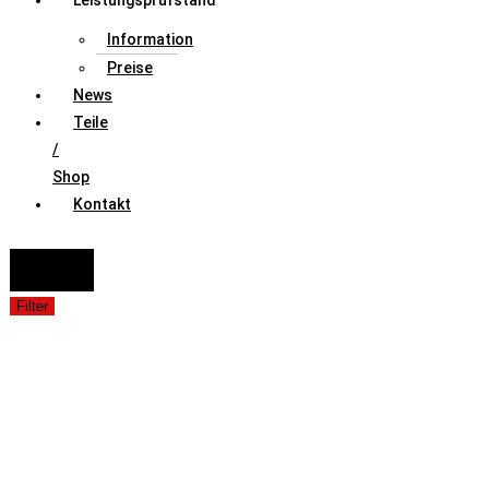
Leistungsprüfstand
Information
Preise
News
Teile
/
Shop
Kontakt
FAHRZEUGAUSWAHL (Fahrzeug / Model / Baujahr / Motor)
Suche
Filter