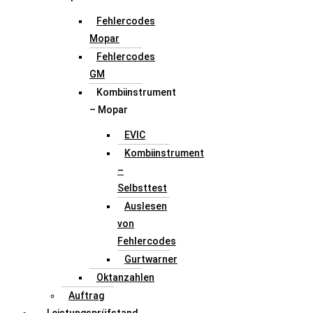
Fehlercodes
Mopar
Fehlercodes
GM
Kombiinstrument
– Mopar
EVIC
Kombiinstrument
–
Selbsttest
Auslesen
von
Fehlercodes
Gurtwarner
Oktanzahlen
Auftrag