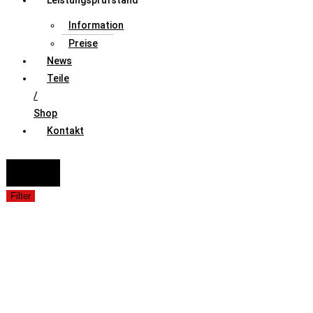
Leistungsprüfstand
Information
Preise
News
Teile
/
Shop
Kontakt
FAHRZEUGAUSWAHL (Fahrzeug / Model / Baujahr / Motor)
Suche
Filter