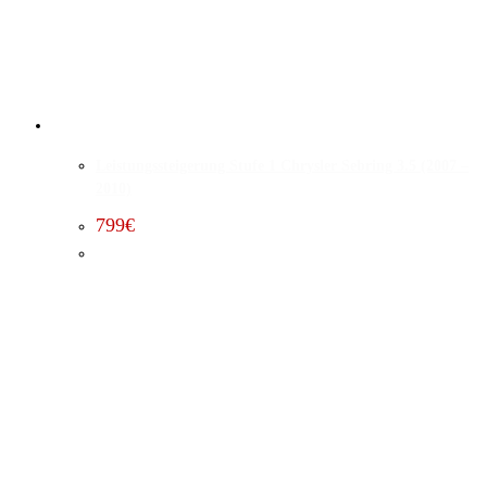
Leistungssteigerung Stufe 1 Chrysler Sebring 3.5 (2007 –
2010)
799
€