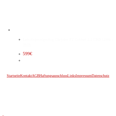
Leistungssteigerung Chrysler PT Cruiser 2.2 CRD (2006 –
2010)
599
€
Startseite
Kontakt
AGB
Haftungsausschluss
Links
Impressum
Datenschutz
© 2026 Kraftwerk