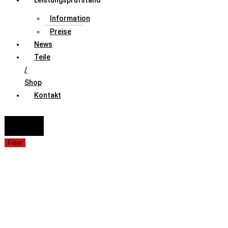
Leistungsprüfstand
Information
Preise
News
Teile
/
Shop
Kontakt
FAHRZEUGAUSWAHL (Fahrzeug / Model / Baujahr / Motor)
Suche
Filter