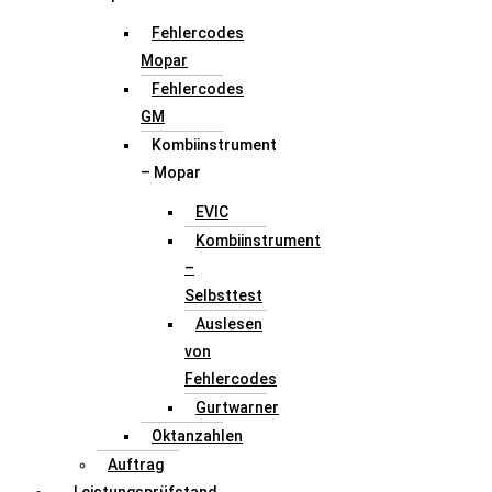
Fehlercodes
Mopar
Fehlercodes
GM
Kombiinstrument
– Mopar
EVIC
Kombiinstrument
–
Selbsttest
Auslesen
von
Fehlercodes
Gurtwarner
Oktanzahlen
Auftrag