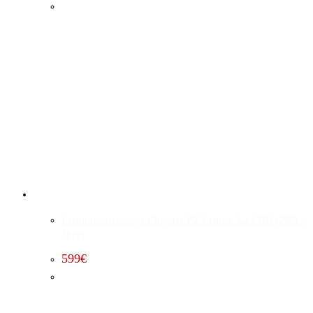
Leistungssteigerung Chrysler PT Cruiser 2.2 CRD (2006 –
2010)
599
€