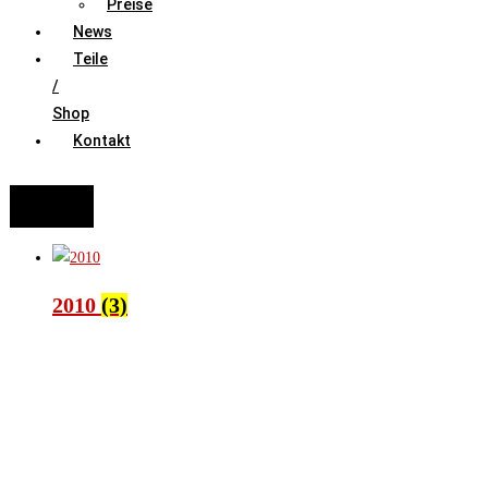
Preise
News
Teile
/
Shop
Kontakt
FAHRZEUGAUSWAHL (Fahrzeug / Model / Baujahr / Motor)
Suche
2010
(3)