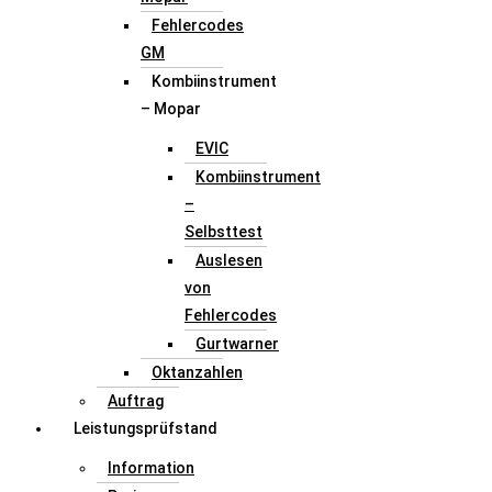
Fehlercodes
GM
Kombiinstrument
– Mopar
EVIC
Kombiinstrument
–
Selbsttest
Auslesen
von
Fehlercodes
Gurtwarner
Oktanzahlen
Auftrag
Leistungsprüfstand
Information