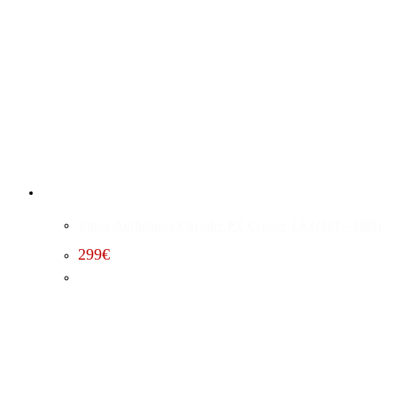
Vmax-Aufhebung Chrysler PT Cruiser 1.6 (2003 – 2009)
299
€