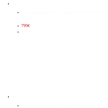
Leistungssteigerung Stufe 1 Chrysler PT Cruiser 1.6 (2003
– 2009)
799
€
Leistungssteigerung Stufe 1 Chrysler PT Cruiser 2.4 (2004