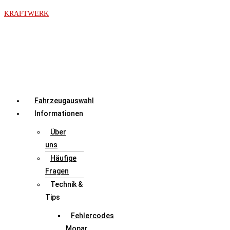
Zum
KRAFTWERK
Inhalt
springen
Menü
Fahrzeugauswahl
Informationen
Über
uns
Häufige
Fragen
Technik &
Tips
Fehlercodes
Mopar