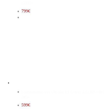
– 2010)
799
€
Leistungssteigerung Chrysler PT Cruiser 2.2 CRD (2003 –
2005)
599
€