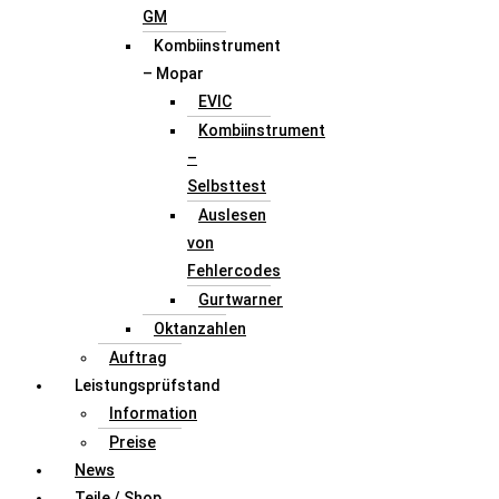
GM
Kombiinstrument
– Mopar
EVIC
Kombiinstrument
–
Selbsttest
Auslesen
von
Fehlercodes
Gurtwarner
Oktanzahlen
Auftrag
Leistungsprüfstand
Information
Preise
News
Teile / Shop