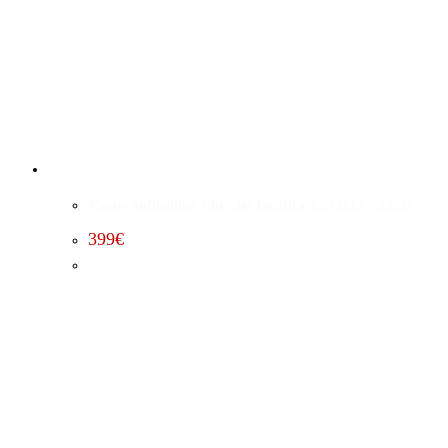
Vmax-Aufhebung Chrysler Pacifica 3.6 (2017 – 2023)
399
€