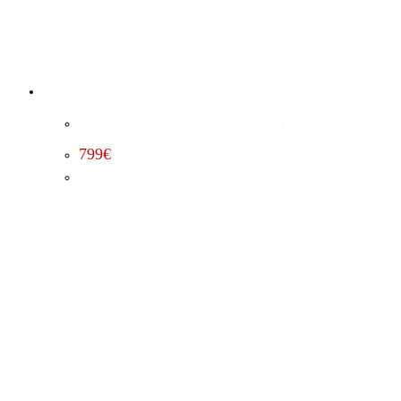
Leistungssteigerung Stufe 1 Chrysler Pacifica 3.6 (2017 – 2
799
€