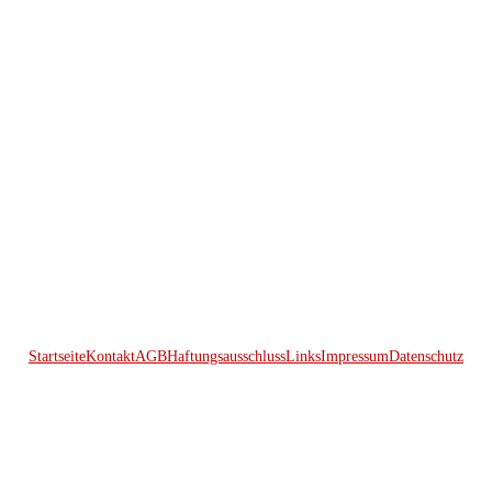
Startseite
Kontakt
AGB
Haftungsausschluss
Links
Impressum
Datenschutz
© 2026 Kraftwerk