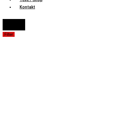
Kontakt
FAHRZEUGAUSWAHL (Fahrzeug / Model / Baujahr / Motor)
Suche
Filter