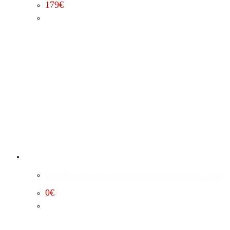
179
€
BCM Programmierung Chrysler Aspen 5.7 (2007 – 2009)
0
€