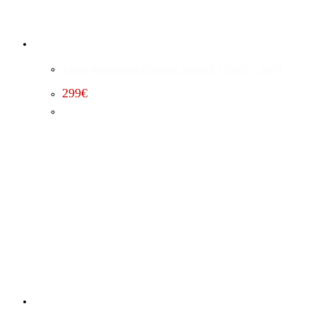
Vmax-Aufhebung Chrysler Aspen 5.7 (2007 – 2009)
299
€