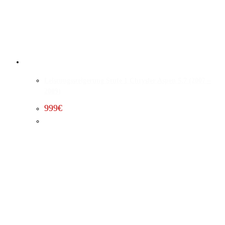
Leistungssteigerung Stufe 1 Chrysler Aspen 5.7 (2007 –
2009)
999
€