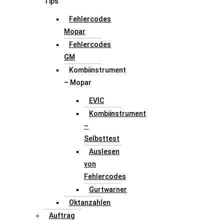
Tips
Fehlercodes
Mopar
Fehlercodes
GM
Kombiinstrument
– Mopar
EVIC
Kombiinstrument
–
Selbsttest
Auslesen
von
Fehlercodes
Gurtwarner
Oktanzahlen
Auftrag