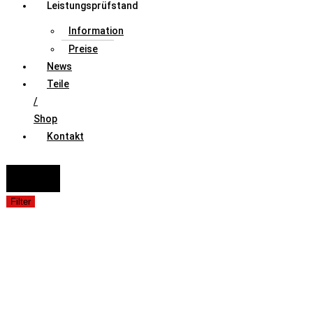
Leistungsprüfstand
Information
Preise
News
Teile
/
Shop
Kontakt
FAHRZEUGAUSWAHL (Fahrzeug / Model / Baujahr / Motor)
Suche
Filter