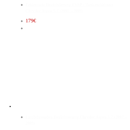
Fehlercode Deaktivierung EVAP / Tankentlüftung
Chrysler Aspen 5.7 (2007 – 2009)
179
€
Lambdasonden Deaktivierung Chrysler Aspen 5.7 (2007 –
2009)