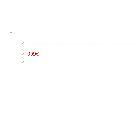
Leistungssteigerung Stufe 1 Chrysler 300C 6.4 (2015 – 2023
999
€