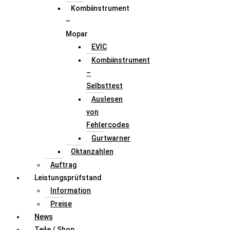
Kombiinstrument
–
Mopar
EVIC
Kombiinstrument
–
Selbsttest
Auslesen
von
Fehlercodes
Gurtwarner
Oktanzahlen
Auftrag
Leistungsprüfstand
Information
Preise
News
Teile / Shop