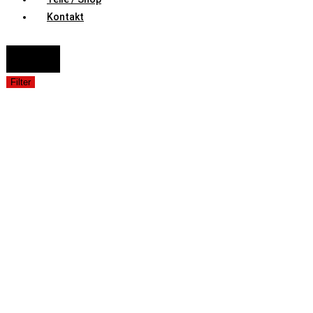
Kontakt
FAHRZEUGAUSWAHL (Fahrzeug / Model / Baujahr / Motor)
Suche
Filter