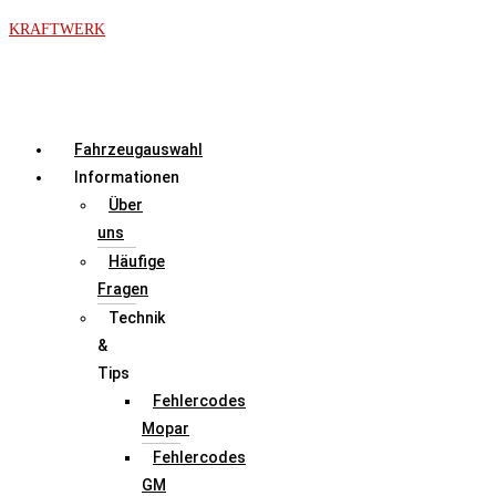
Zum
KRAFTWERK
Inhalt
springen
Menü
Fahrzeugauswahl
Informationen
Über
uns
Häufige
Fragen
Technik
&
Tips
Fehlercodes
Mopar
Fehlercodes
GM