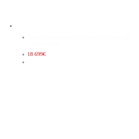
Whipple Kompressorumbau (Premium) Chrysler 300C
5.7 (2011 – 2014)
18 699
€