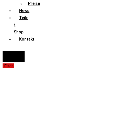
Preise
News
Teile
/
Shop
Kontakt
FAHRZEUGAUSWAHL (Fahrzeug / Model / Baujahr / Motor)
Suche
Filter