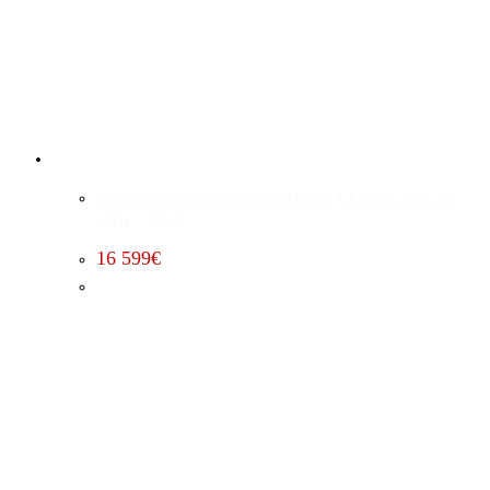
Whipple Kompressorumbau (Basic) Chrysler 300C 5.7
(2011 – 2014)
16 599
€