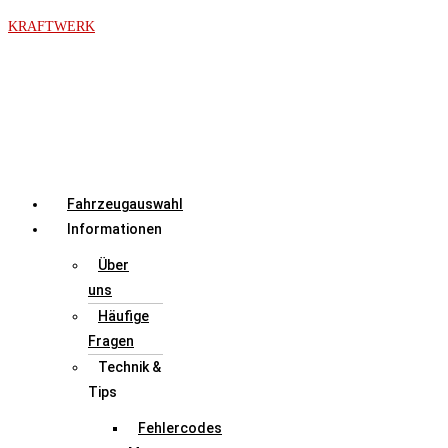
Zum
KRAFTWERK
Inhalt
springen
Menü
Fahrzeugauswahl
Informationen
Über
uns
Häufige
Fragen
Technik &
Tips
Fehlercodes