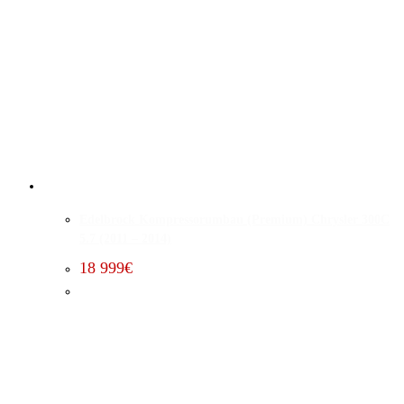
Edelbrock Kompressorumbau (Premium) Chrysler 300C
5.7 (2011 – 2014)
18 999
€