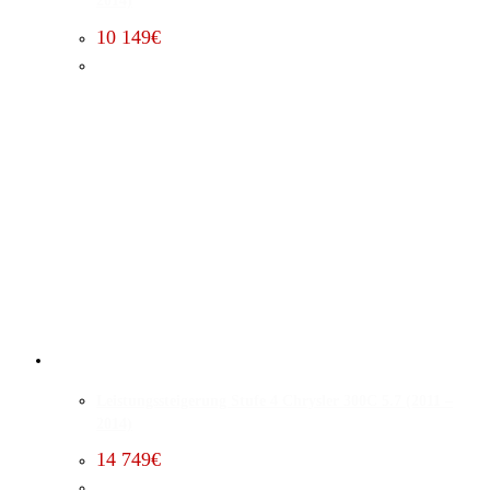
2014)
10 149
€
Leistungssteigerung Stufe 4 Chrysler 300C 5.7 (2011 –
2014)
14 749
€