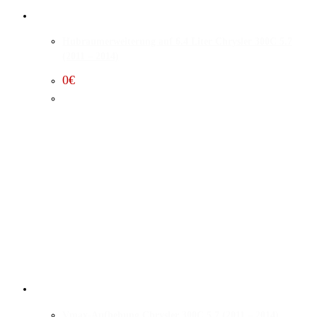
Hubraumerweiterung auf 6.4 Liter Chrysler 300C 5.7
(2011 – 2014)
0
€
Vmax-Aufhebung Chrysler 300C 5.7 (2011 – 2014)