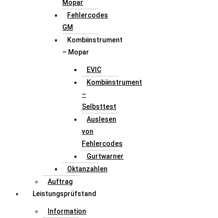
Mopar
Fehlercodes
GM
Kombiinstrument
– Mopar
EVIC
Kombiinstrument
–
Selbsttest
Auslesen
von
Fehlercodes
Gurtwarner
Oktanzahlen
Auftrag
Leistungsprüfstand
Information