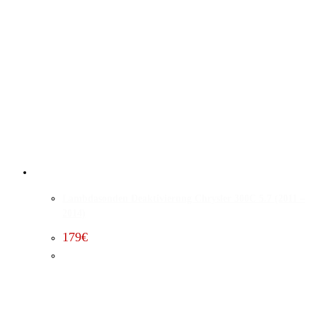
Lambdasonden Deaktivierung Chrysler 300C 5.7 (2011 –
2014)
179
€