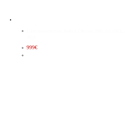
Leistungssteigerung Stufe 1 Chrysler 300C 5.7 (2011 –
2014)
999
€