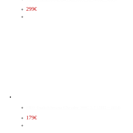
299
€
MDS Deaktivierung Chrysler 300C 5.7 (2011 – 2014)
179
€