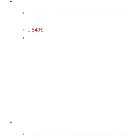
Leistungssteigerung Stufe 2 Chrysler 300C 5.7 (2011 –
2014)
1 549
€
Leistungssteigerung Stufe 3 Chrysler 300C 5.7 (2011 –