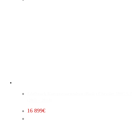
Edelbrock Kompressorumbau (Basic) Chrysler 300C 5.7
(2011 – 2014)
16 899
€