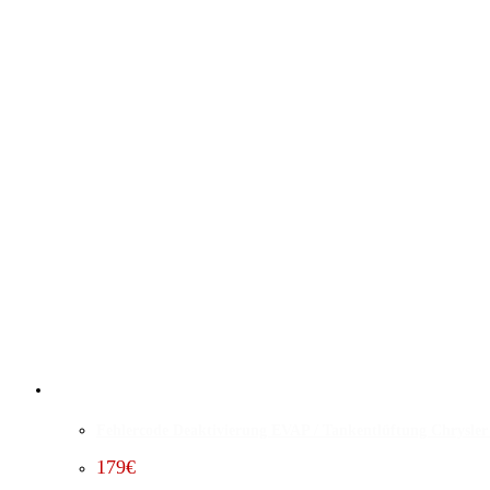
Fehlercode Deaktivierung EVAP / Tankentlüftung Chrysler 
179
€