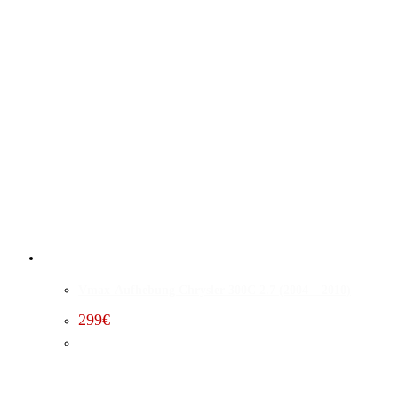
Vmax-Aufhebung Chrysler 300C 2.7 (2004 – 2010)
299
€