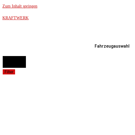
Zum Inhalt springen
KRAFTWERK
Fahrzeugauswahl
FAHRZEUGAUSWAHL (Fahrzeug / Model / Baujahr / Motor)
Suche
Filter