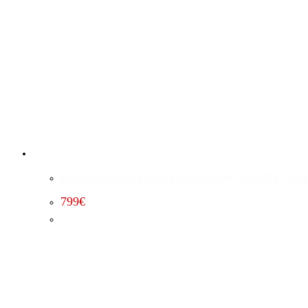
Leistungssteigerung Stufe 1 Chrysler 300C 2.7 (2004 – 2010
799
€