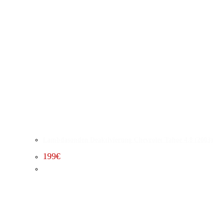
Lambdasonden Deaktivierung Chevrolet Tahoe 4.8 (2003)
199
€