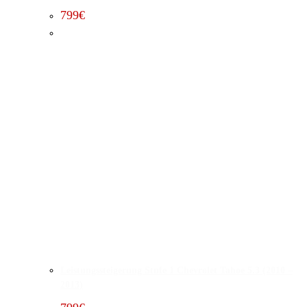
799
€
Leistungssteigerung Stufe 1 Chevrolet Tahoe 5.3 (2010 –
2013)