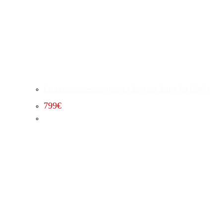
Leistungssteigerung Stufe 1 Chevrolet Tahoe 6.2 (2009)
799
€