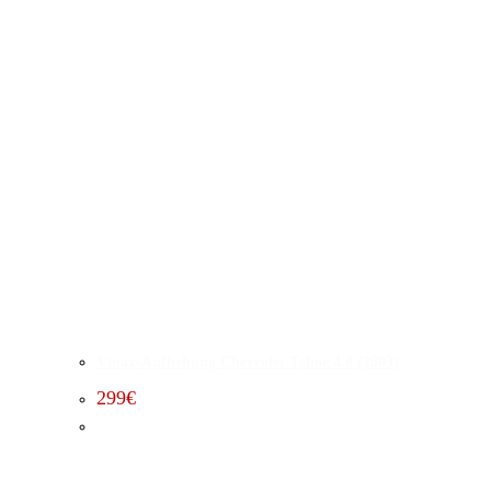
Vmax-Aufhebung Chevrolet Tahoe 4.8 (2003)
299
€