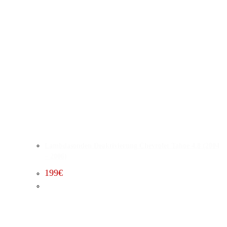
Lambdasonden Deaktivierung Chevrolet Tahoe 4.8 (2004
– 2006)
199
€