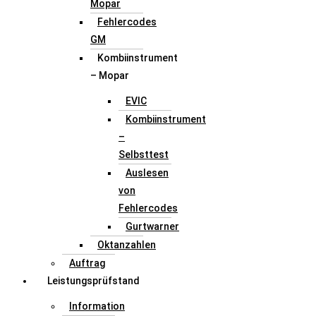
Mopar
Fehlercodes
GM
Kombiinstrument
– Mopar
EVIC
Kombiinstrument
–
Selbsttest
Auslesen
von
Fehlercodes
Gurtwarner
Oktanzahlen
Auftrag
Leistungsprüfstand
Information