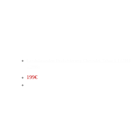
Lambdasonden Deaktivierung Chevrolet Tahoe 5.3 (2004
– 2006)
199
€