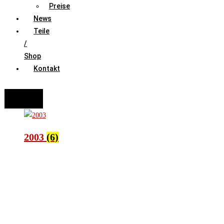
Preise
News
Teile
/
Shop
Kontakt
FAHRZEUGAUSWAHL (Fahrzeug / Model / Baujahr / Motor)
Suche
2003
(6)