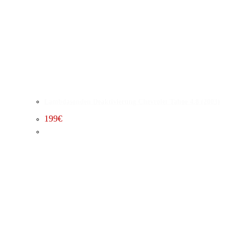
Lambdasonden Deaktivierung Chevrolet Tahoe 4.8 (2003)
199
€