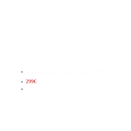
Vmax-Aufhebung Chevrolet Tahoe 4.8 (2003)
299
€