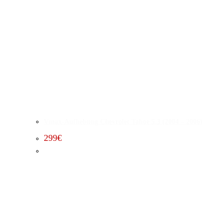
Vmax-Aufhebung Chevrolet Tahoe 5.3 (2004 – 2006)
299
€