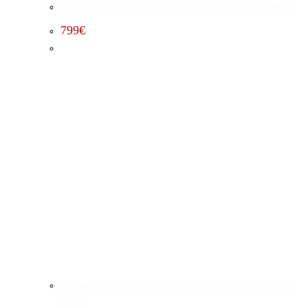
Leistungssteigerung Stufe 1 Chevrolet Tahoe 4.8 (2003)
799
€
Leistungssteigerung Stufe 1 Chevrolet Tahoe 5.3 (2007 –
2009)