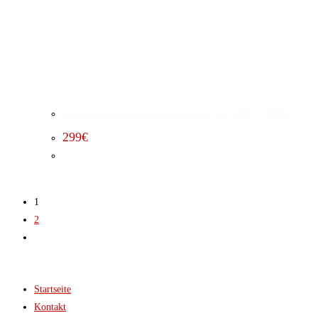
Vmax-Aufhebung Chevrolet Tahoe 5.3 (2007 – 2009)
299
€
1
2
Startseite
Kontakt