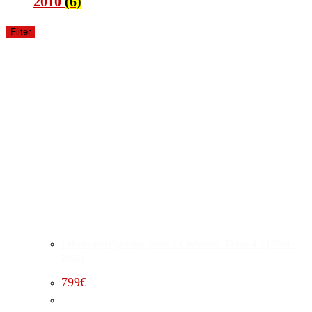
2010
(6)
Filter
Leistungssteigerung Stufe 1 Chevrolet Tahoe 4.8 (2004 –
2006)
799
€