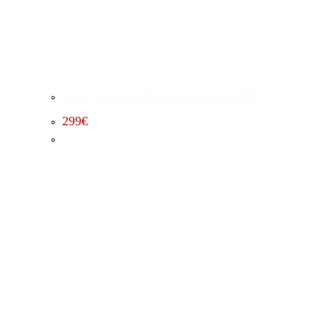
Vmax-Aufhebung Chevrolet Tahoe 6.2 (2009)
299
€