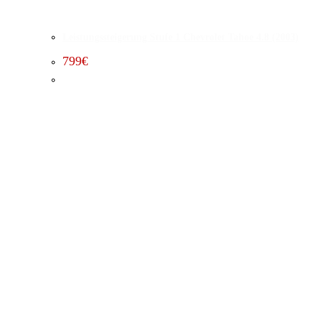
Leistungssteigerung Stufe 1 Chevrolet Tahoe 4.8 (2003)
799
€