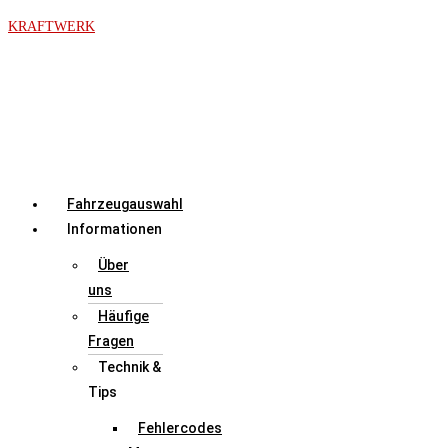
Zum
KRAFTWERK
Inhalt
springen
Menü
Fahrzeugauswahl
Informationen
Über
uns
Häufige
Fragen
Technik &
Tips
Fehlercodes