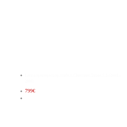
Leistungssteigerung Stufe 1 Chevrolet Tahoe 5.3 (2004 –
2006)
799
€