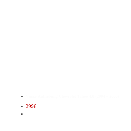
Vmax-Aufhebung Chevrolet Tahoe 4.8 (2004 – 2006)
299
€