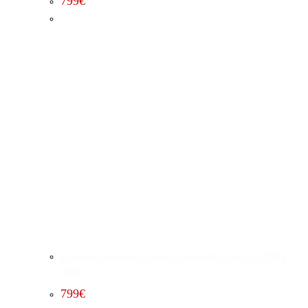
799
€
Leistungssteigerung Stufe 1 Chevrolet Tahoe 5.3 (2010 –
2013)
799
€