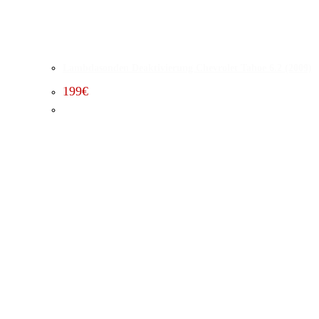
Lambdasonden Deaktivierung Chevrolet Tahoe 6.2 (2009)
199
€