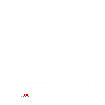
Leistungssteigerung Stufe 1 Chevrolet Tahoe 6.0 (2008 –
2009)
799
€