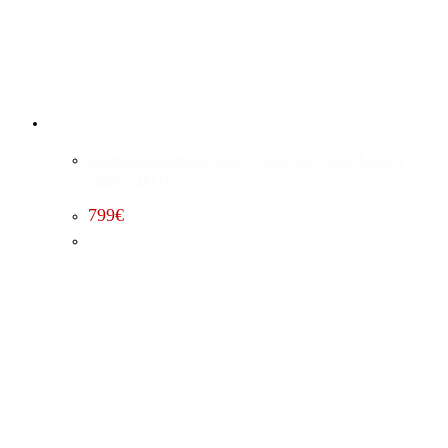
Leistungssteigerung Stufe 1 Chevrolet Suburban 6.0
(2007 – 2013)
799
€