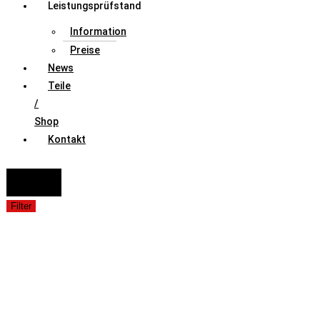
Leistungsprüfstand
Information
Preise
News
Teile
/
Shop
Kontakt
FAHRZEUGAUSWAHL (Fahrzeug / Model / Baujahr / Motor)
Suche
Filter