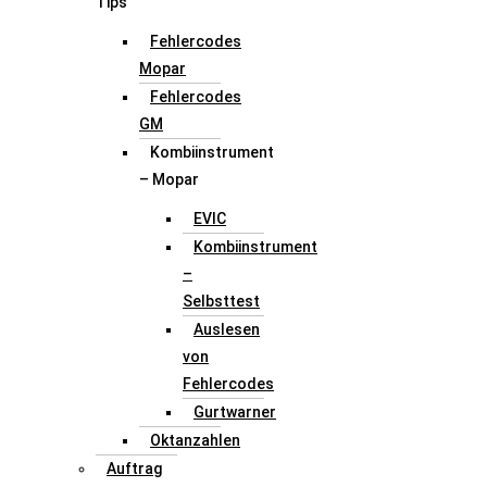
Tips
Fehlercodes
Mopar
Fehlercodes
GM
Kombiinstrument
– Mopar
EVIC
Kombiinstrument
–
Selbsttest
Auslesen
von
Fehlercodes
Gurtwarner
Oktanzahlen
Auftrag