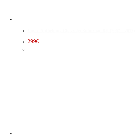
Vmax-Aufhebung Chevrolet Suburban 6.0 (2007 – 2013)
299
€