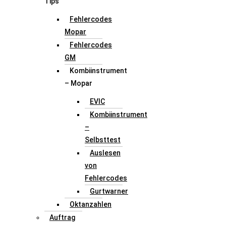
Tips
Fehlercodes
Mopar
Fehlercodes
GM
Kombiinstrument
– Mopar
EVIC
Kombiinstrument
–
Selbsttest
Auslesen
von
Fehlercodes
Gurtwarner
Oktanzahlen
Auftrag