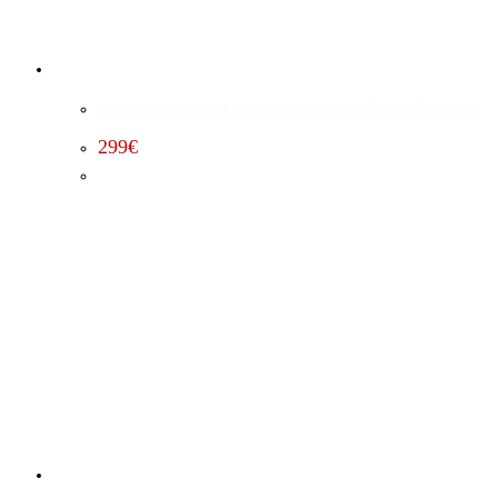
Vmax-Aufhebung Chevrolet Suburban 5.3 (2007 – 2008)
299
€