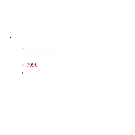
Leistungssteigerung Stufe 1 Chevrolet Suburban 5.3
(2007 – 2008)
799
€