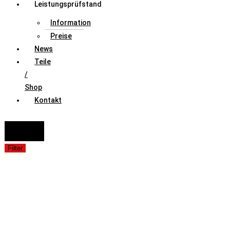
Leistungsprüfstand
Information
Preise
News
Teile
/
Shop
Kontakt
FAHRZEUGAUSWAHL (Fahrzeug / Model / Baujahr / Motor)
Suche
Filter