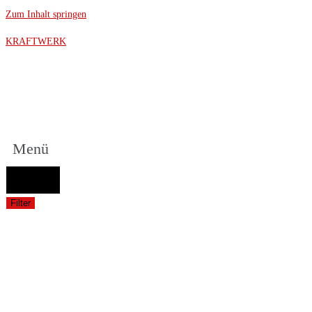
Zum Inhalt springen
KRAFTWERK
Menü
FAHRZEUGAUSWAHL (Fahrzeug / Model / Baujahr / Motor)
Suche
Filter