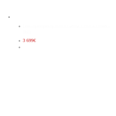
Leistungssteigerung Stufe 2 Cadillac CTS-V 6.2 (2009 –
2015)
3 699
€