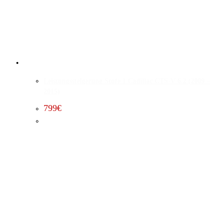
Leistungssteigerung Stufe 1 Cadillac CTS-V 6.2 (2009 –
2015)
799
€